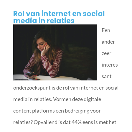
Rol van internet en social
media in relaties
Een
ander
zeer
interes
sant
onderzoekspunt is de rol van internet en social
media in relaties. Vormen deze digitale
content platforms een bedreiging voor
relaties? Opvallend is dat 44% eens is met het