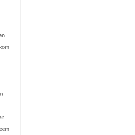
ten
orkom
an
en
Neem