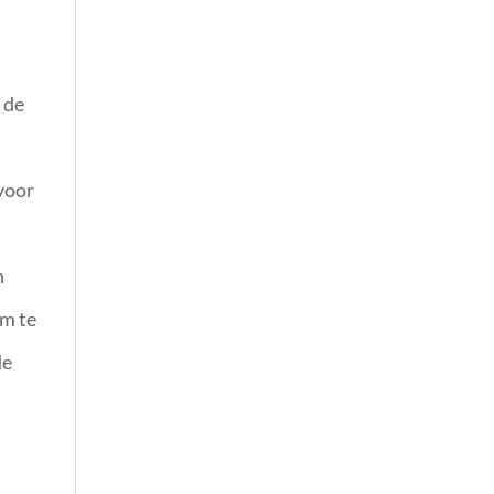
 de
 voor
n
am te
de