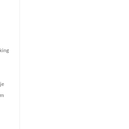
kking
je
om