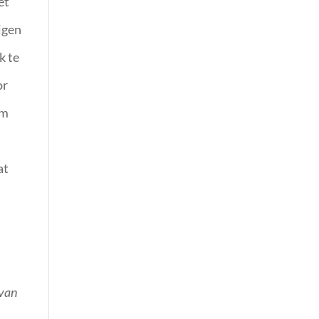
et
igen
k te
or
am
at
 van