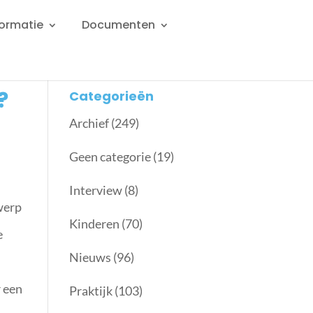
formatie
Documenten
?
Categorieën
Archief
(249)
Geen categorie
(19)
Interview
(8)
werp
Kinderen
(70)
e
Nieuws
(96)
r een
Praktijk
(103)