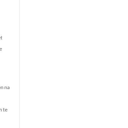
et
e
en na
m te