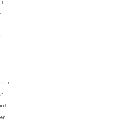
en,
e
ls
elpen
en.
ord
 en