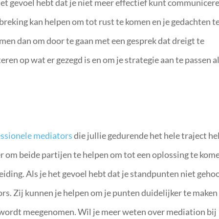
het gevoel hebt dat je niet meer effectief kunt communicer
breking kan helpen om tot rust te komen en je gedachten t
emen dan om door te gaan met een gesprek dat dreigt te
eren op wat er gezegd is en om je strategie aan te passen a
essionele mediators
die jullie gedurende het hele traject h
er om beide partijen te helpen om tot een oplossing te kom
iding. Als je het gevoel hebt dat je standpunten niet geho
ors. Zij kunnen je helpen om je punten duidelijker te maken
k wordt meegenomen. Wil je meer weten over mediation bij