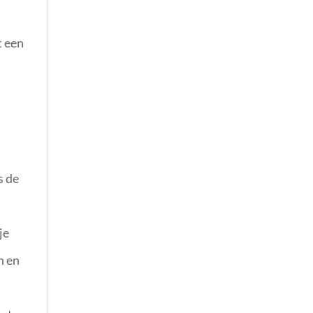
t een
s de
je
n en