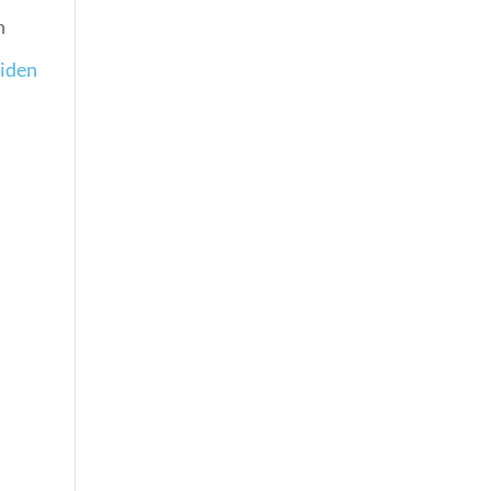
n
iden