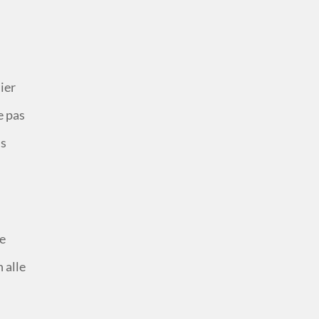
ier
e pas
is
je
 alle