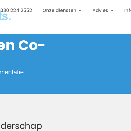
: 030 224 2552
Onze diensten
Advies
In
en Co-
imentatie
uderschap