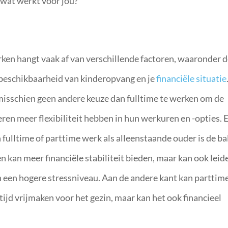
: wat werkt voor jou?
rken hangt vaak af van verschillende factoren, waaronder 
e beschikbaarheid van kinderopvang en je
financiële situatie
sschien geen andere keuze dan fulltime te werken om de
eren meer flexibiliteit hebben in hun werkuren en -opties. 
 fulltime of parttime werk als alleenstaande ouder is de ba
en kan meer financiële stabiliteit bieden, maar kan ook leid
en een hogere stressniveau. Aan de andere kant kan parttim
tijd vrijmaken voor het gezin, maar kan het ook financieel