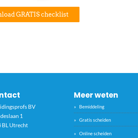
load GRATIS checklist
ntact
Meer weten
idingsprofs BV
Bemiddeling
ideslaan 1
Gratis scheiden
 BL Utrecht
Online scheiden