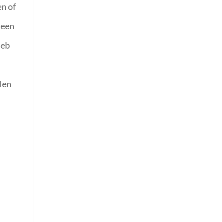
en of
 een
heb
elen