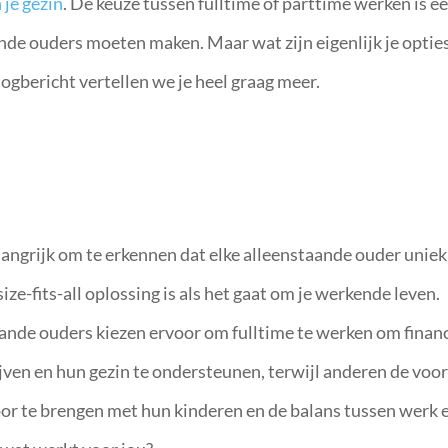
 je gezin
. De keuze tussen fulltime of parttime werken is e
ande ouders moeten maken. Maar wat zijn eigenlijk je optie
logbericht vertellen we je heel graag meer.
elangrijk om te erkennen dat elke alleenstaande ouder uniek
ize-fits-all oplossing is als het gaat om je werkende leven.
nde ouders kiezen ervoor om fulltime te werken om financ
ijven en hun gezin te ondersteunen, terwijl anderen de voo
or te brengen met hun kinderen en de balans tussen werk 