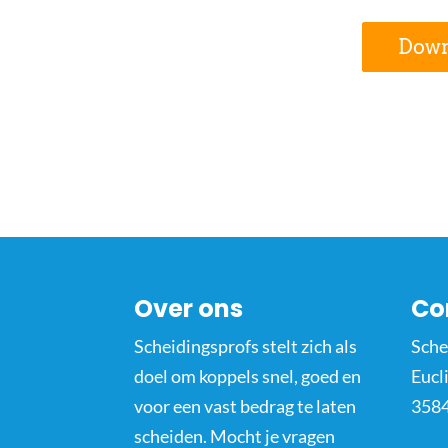
Down
Over ons
Co
Scheidingsprofs stelt zich als
Sche
doel om koppels snel, goed en
Eucl
voor een vast bedrag te laten
3584
scheiden. Mocht je vragen