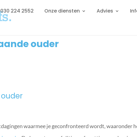
: 030 224 2552
Onze diensten
Advies
In
taande ouder
e ouder
 uitdagingen waarmee je geconfronteerd wordt, waaronder h