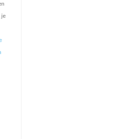
en
 je
e
n