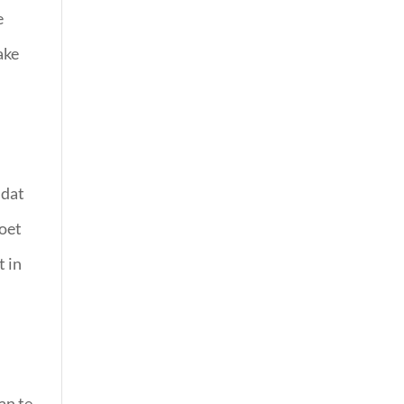
e
ake
 dat
moet
t in
an te