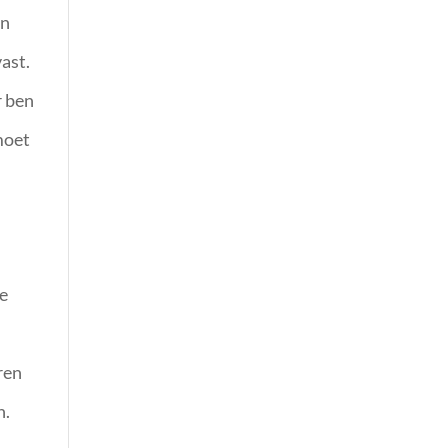
jn
vast.
r ben
moet
Ze
ren
n.