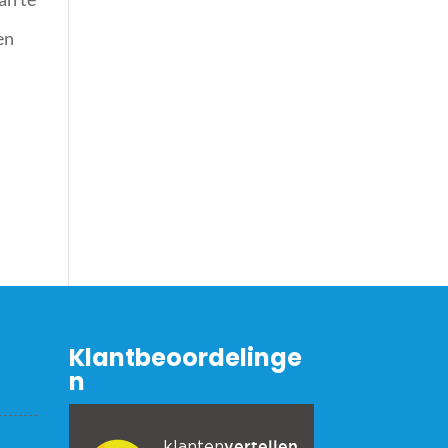
en
Klantbeoordelinge
n