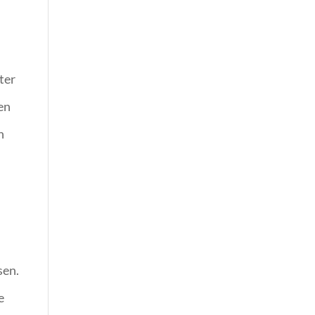
ter
en
n
sen.
e