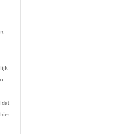
en.
lijk
an
l dat
 hier