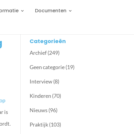
formatie
Documenten
g
Categorieën
Archief
(249)
Geen categorie
(19)
Interview
(8)
Kinderen
(70)
 op
Nieuws
(96)
r is
ordt.
Praktijk
(103)