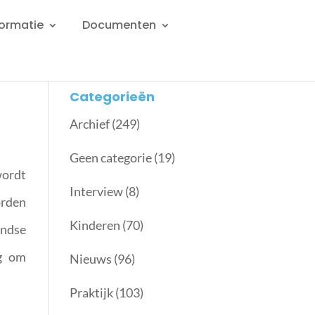
formatie
Documenten
Categorieën
Archief
(249)
Geen categorie
(19)
wordt
Interview
(8)
orden
Kinderen
(70)
andse
ag om
Nieuws
(96)
Praktijk
(103)