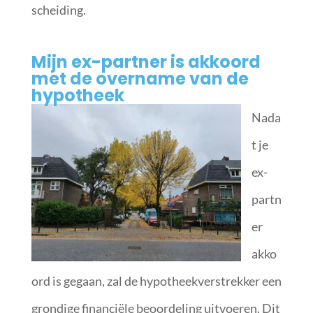
scheiding.
Mijn ex-partner is akkoord
met de overname van de
hypotheek
Nada
t je
ex-
partn
er
akko
ord is gegaan, zal de hypotheekverstrekker een
grondige financiële beoordeling uitvoeren. Dit