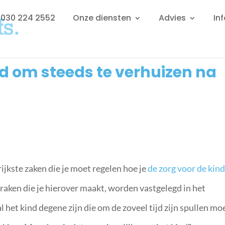
: 030 224 2552
Onze diensten
Advies
In
ind om steeds te verhuizen na
rijkste zaken die je moet regelen hoe je
de zorg voor de kin
praken die je hierover maakt, worden vastgelegd in het
l het kind degene zijn die om de zoveel tijd zijn spullen mo