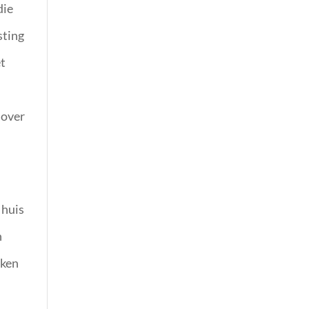
die
sting
et
 over
 huis
n
kken