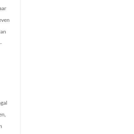
aar
oeven
van
-
ogal
en,
m