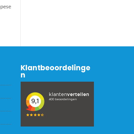
opese
Klantbeoordelinge
n