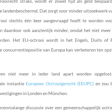
rooirecht straks, wordt er zowel tijd als geld bespaar
dere landenbeschermd. Dat zorgt voor minder uitzoekwerk v
trooi slechts één keer aangevraagd hoeft te worden vo
n daardoor ook aanzienlijk minder, omdat het niet meer
orden. Het EU-octrooi wordt in het Engels, Duits of 
de concurrentiepositie van Europa kan verbeteren ten opz
ven niet meer in ieder land apart worden opgelos
ale instantie
Europees Octrooigerecht (EEUPC)
en zou 
nvestigingen in Londen en München.
cennialange discussie over een gemeenschappelijk octro