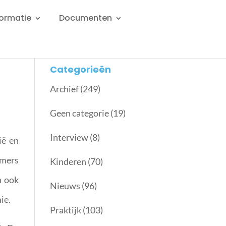
formatie
Documenten
Categorieën
Archief
(249)
Geen categorie
(19)
Interview
(8)
ië en
emers
Kinderen
(70)
n ook
Nieuws
(96)
ie.
Praktijk
(103)