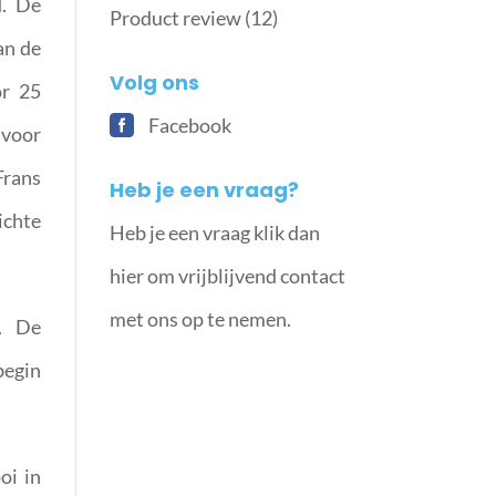
d. De
Product review
(12)
an de
Volg ons
or 25
Facebook
 voor
Frans
Heb je een vraag?
ichte
Heb je een vraag klik dan
hier om vrijblijvend contact
met ons op te nemen.
t. De
begin
oi in