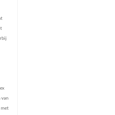
t
nt
pt
rbij
 ex
m van
n met