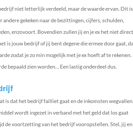
edrijf niet letterlijk verdeeld, maar de waarde ervan. Dit i
 andere gekeken naar de bezittingen, cijfers, schulden,
, enzovoort. Bovendien zullen jij en je ex het niet direc
t is jouw bedrijf of jij bent degene die ermee door gaat, d
arde zodat je zo min mogelijk met je ex hoeft af te rekenen. 
arde bepaald zien worden… Een lastig onderdeel dus.
rijf
t is dat het bedrijf failliet gaat en de inkomsten wegvallen
middel wordt ingezet in verband met het geld dat los gaat
d de voortzetting van het bedrijf vooropstellen. Stel, jij en 