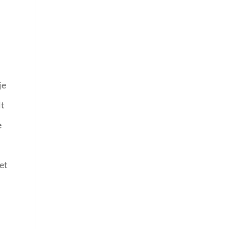
je
lt
e
het