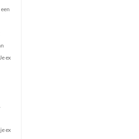
s een
t
an
Je ex
.
je ex