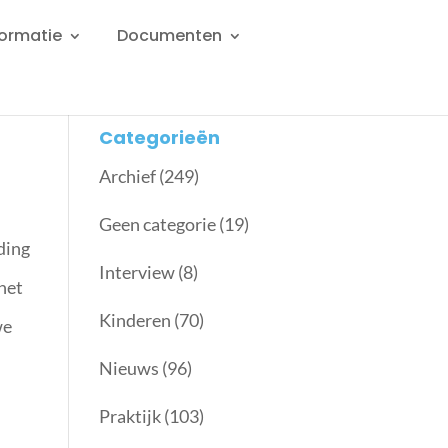
formatie
Documenten
Categorieën
Archief
(249)
Geen categorie
(19)
ding
Interview
(8)
 het
Kinderen
(70)
we
Nieuws
(96)
Praktijk
(103)