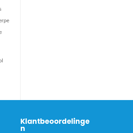
s
herpe
e
ol
Klantbeoordelinge
n