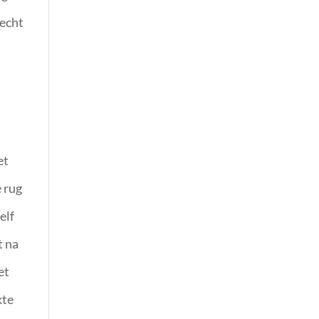
 echt
et
e rug
elf
t na
et
kte