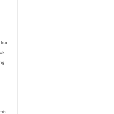
e kun
ook
ing
enis