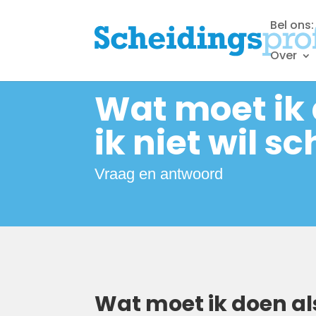
Bel ons
Over
Wat moet ik 
ik niet wil s
Vraag en antwoord
Wat moet ik doen als