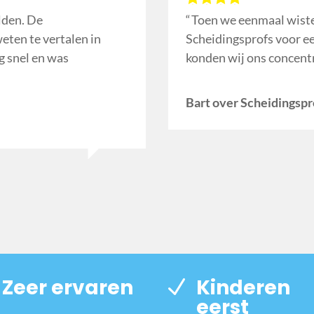
lden. De
Toen we eenmaal wiste
eten te vertalen in
Scheidingsprofs voor e
g snel en was
konden wij ons concent
Bart over Scheidingspr
Zeer ervaren
Kinderen
eerst