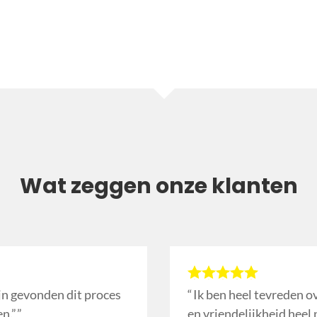
Wat zeggen onze klanten
ijn gevonden dit proces
Ik ben heel tevreden ov
n.”
en vriendelijkheid heel 