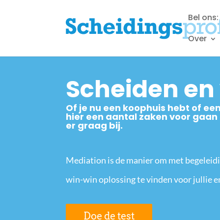
Bel ons
Over
Scheiden en
Of je nu een koophuis hebt of ee
hier een aantal zaken voor gaan 
er graag bij.
Mediation is de manier om met begeleid
win-win oplossing te vinden voor jullie e
Doe de test