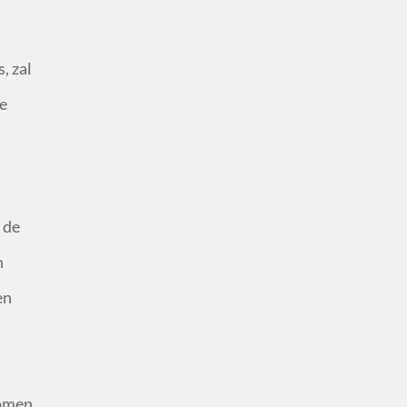
, zal
de
 de
n
en
nomen