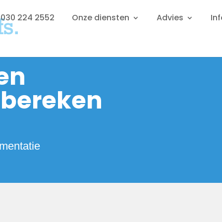
: 030 224 2552
Onze diensten
Advies
In
 en
tbereken
imentatie