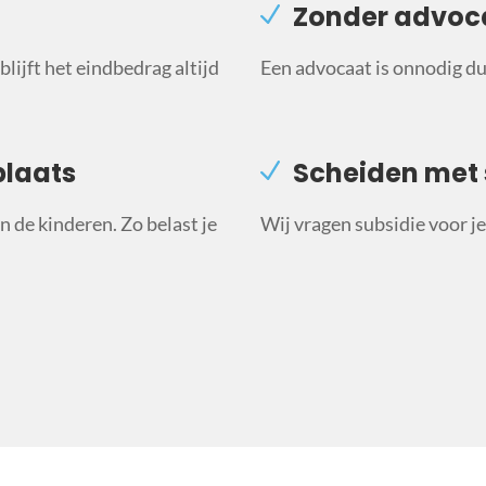
Zonder advoc
lijft het eindbedrag altijd
Een advocaat is onnodig du
plaats
Scheiden met 
 de kinderen. Zo belast je
Wij vragen subsidie voor je 