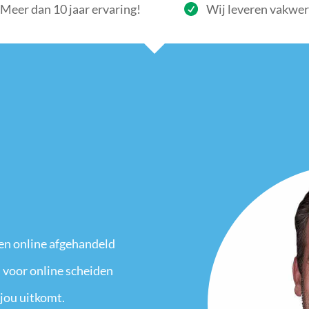
Meer dan 10 jaar ervaring!
Wij leveren vakwe
en online afgehandeld
 voor online scheiden
 jou uitkomt.