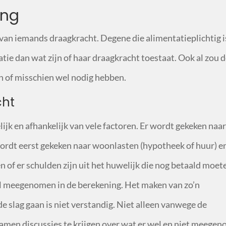
ing
 van iemands draagkracht. Degene die alimentatieplichtig is
tie dan wat zijn of haar draagkracht toestaat. Ook al zou 
en of misschien wel nodig hebben.
cht
ijk en afhankelijk van vele factoren. Er wordt gekeken naar
wordt eerst gekeken naar woonlasten (hypotheek of huur) e
n of er schulden zijn uit het huwelijk die nog betaald moet
l meegenomen in de berekening. Het maken van zo’n
e slag gaan is niet verstandig. Niet alleen vanwege de
samen discussies te krijgen over wat er wel en niet meege