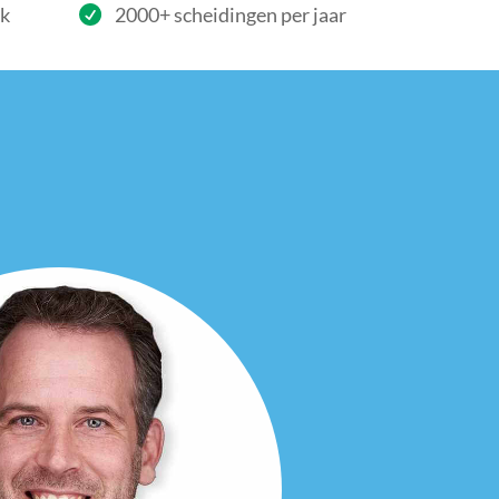
rk
2000+ scheidingen per jaar